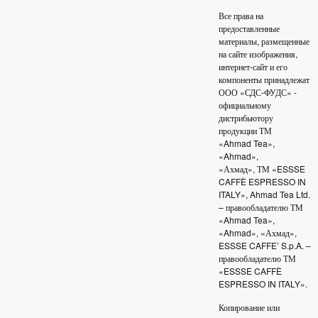
Все права на
предоставленные
материалы, размещенные
на сайте изображения,
интернет-сайт и его
компоненты принадлежат
ООО «СДС-ФУДС» -
официальному
дистрибьютору
продукции ТМ
«Ahmad Tea»,
«Ahmad»,
«Ахмад», ТМ «ESSSE
CAFFÈ ESPRESSO IN
ITALY», Ahmad Tea Ltd.
– правообладателю ТМ
«Ahmad Tea»,
«Ahmad», «Ахмад»,
ESSSE CAFFE’ S.p.A. –
правообладателю ТМ
«ESSSE CAFFÈ
ESPRESSO IN ITALY».
Копирование или